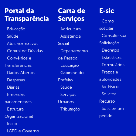
Portal da
Carta de
E-sic
Transparência
Serviços
Como
solicitar
Educação
Agricultura
Consulte sua
Saúde
Assistência
Solicitação
Atos normativos
Social
Decretos
Central de Dúvidas
Departamento
Estatísticas
Convênios e
de Pessoal
Formulários
Transferências
Educação
Prazos e
Dados Abertos
Gabinete do
autoridades
Despesas
Prefeito
Sic Físico
Diárias
Saúde
Solicitar
Emendas
Serviços
Recurso
parlamentares
Urbanos
Solicitar um
Estrutura
Tributação
pedido
Organizacional
Inicio
LGPD e Governo