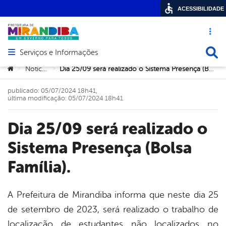
ACESSIBILIDADE
Acesso ráp
Busca
Serviços e Informações
Abrir menu principal de navegação
Você está aqui:
Notícias
Dia 25/09 será realizado o Sistema Presença (Bolsa Família).
>
>
publicado: 05/07/2024 18h41,
última modificação: 05/07/2024 18h41
Dia 25/09 será realizado o
Sistema Presença (Bolsa
Família).
A Prefeitura de Mirandiba informa que neste dia 25
de setembro de 2023, será realizado o trabalho de
book
localização de estudantes não localizados no