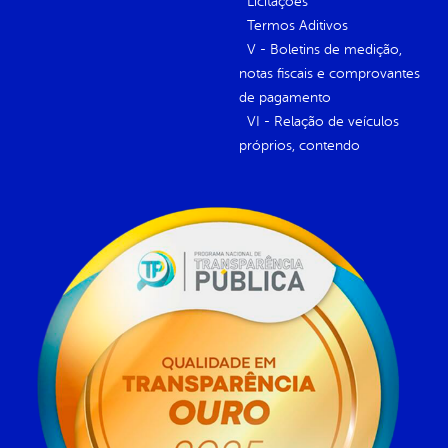
Licitações
Termos Aditivos
V - Boletins de medição,
notas fiscais e comprovantes
de pagamento
VI - Relação de veículos
próprios, contendo