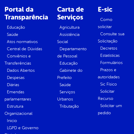
Portal da
Carta de
E-sic
Transparência
Serviços
Como
solicitar
Educação
Agricultura
Consulte sua
Saúde
Assistência
Solicitação
Atos normativos
Social
Decretos
Central de Dúvidas
Departamento
Estatísticas
Convênios e
de Pessoal
Formulários
Transferências
Educação
Prazos e
Dados Abertos
Gabinete do
autoridades
Despesas
Prefeito
Sic Físico
Diárias
Saúde
Solicitar
Emendas
Serviços
Recurso
parlamentares
Urbanos
Solicitar um
Estrutura
Tributação
pedido
Organizacional
Inicio
LGPD e Governo