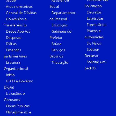
Saúde
Assistência
Solicitação
Atos normativos
Social
Decretos
Central de Dúvidas
Departamento
Estatísticas
Convênios e
de Pessoal
Formulários
Transferências
Educação
Prazos e
Dados Abertos
Gabinete do
autoridades
Despesas
Prefeito
Sic Físico
Diárias
Saúde
Solicitar
Emendas
Serviços
Recurso
parlamentares
Urbanos
Solicitar um
Estrutura
Tributação
pedido
Organizacional
Inicio
LGPD e Governo
Digital
Licitações e
Contratos
Obras Públicas
Planejamento e