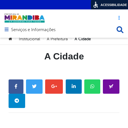
ACESSIBILIDADE
Acesso ráp
Busca
Serviços e Informações
Abrir menu principal de navegação
Você está aqui:
Institucional
A Prefeitura
A Cidade
>
>
>
A Cidade