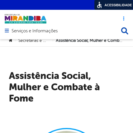
ACESSIBILIDADE
Acesso ráp
Busca
Serviços e Informações
Abrir menu principal de navegação
Você está aqui:
Secretarias e Orgãos
Assistência Social, Mulher e Combate à Fome
>
>
Assistência Social,
Mulher e Combate à
Fome