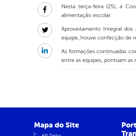
Nesta terça-feira (25), a C
Facebook
alimentação escolar.
Aproveitamento Integral dos 
Twitter
equipe, houve confecção de re
As formações continuadas co
Linkedin
entre as equipes, pontuam as n
Mapa do Site
Port
Tra
API Dados