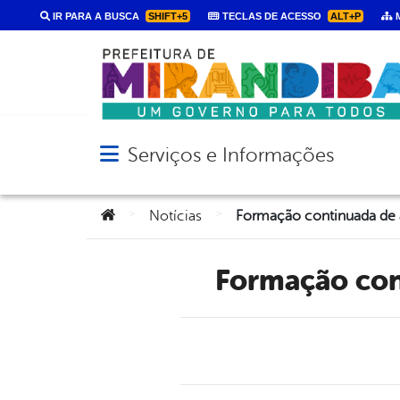
IR PARA A BUSCA
SHIFT+5
TECLAS DE ACESSO
ALT+P
M
Serviços e Informações
Abrir menu principal de navegação
Você está aqui:
>
>
Notícias
Formação co