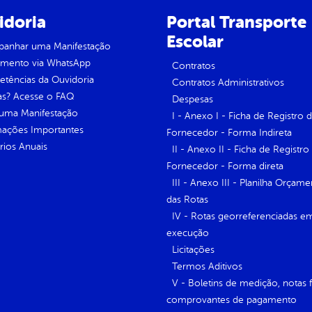
idoria
Portal Transporte
Escolar
anhar uma Manifestação
imento via WhatsApp
Contratos
tências da Ouvidoria
Contratos Administrativos
as? Acesse o FAQ
Despesas
 uma Manifestação
I - Anexo I - Ficha de Registro 
mações Importantes
Fornecedor - Forma Indireta
rios Anuais
II - Anexo II - Ficha de Registro
Fornecedor - Forma direta
III - Anexo III - Planilha Orçame
das Rotas
IV - Rotas georreferenciadas e
execução
Licitações
Termos Aditivos
V - Boletins de medição, notas f
comprovantes de pagamento