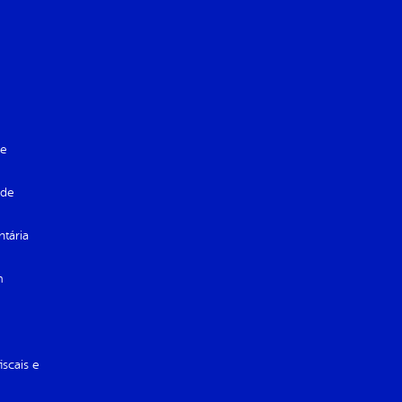
de
 de
ntária
m
iscais e