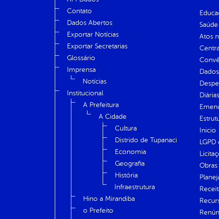
Contato
Educa
Dados Abertos
Saúde
Exportar Notícias
Atos 
Exportar Secretarias
Centra
Glossário
Convên
Imprensa
Dados
Notícias
Despe
Institucional
Diária
A Prefeitura
Emend
A Cidade
Estrut
Cultura
Inicio
Distrido de Tupanaci
LGPD e
Economia
Licita
Geografia
Obras 
História
Plane
Infraestrutura
Receit
Hino a Mirandiba
Recur
o Prefeito
Renúnc