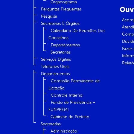
Organograma
Ouv
Perguntas Frequentes
Pesquisa
Acomp
Secretarias E Órgãos
Atend
Calendário De Reuniões Dos
Compe
Conselhos
Dúvid
Departamentos
Fazer
Secretarias
Infor
Serviços Digitais
Relató
Telefones Úteis
Departamentos
Comissão Permanente de
Licitação
Controle Interno
Fundo de Previdência –
FUNPREMI
Gabinete do Prefeito
Secretarias
Administração