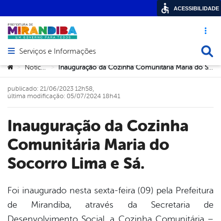
ACESSIBILIDADE
Acesso ráp
Busca
Serviços e Informações
Abrir menu principal de navegação
Você está aqui:
Notícias
Inauguração da Cozinha Comunitária Maria do Socorro Lima e Sá.
>
>
publicado: 21/06/2023 12h58,
última modificação: 05/07/2024 18h41
Inauguração da Cozinha
Comunitária Maria do
Socorro Lima e Sá.
Foi inaugurado nesta sexta-feira (09) pela Prefeitura
de Mirandiba, através da Secretaria de
book
Desenvolvimento Social, a Cozinha Comunitária –