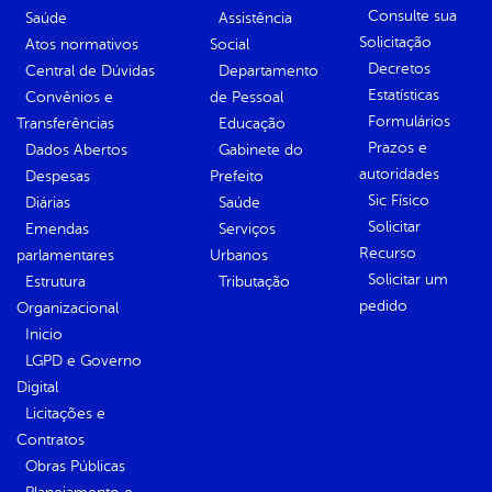
Consulte sua
Saúde
Assistência
Solicitação
Atos normativos
Social
Decretos
Central de Dúvidas
Departamento
Estatísticas
Convênios e
de Pessoal
Formulários
Transferências
Educação
Prazos e
Dados Abertos
Gabinete do
autoridades
Despesas
Prefeito
Sic Físico
Diárias
Saúde
Solicitar
Emendas
Serviços
Recurso
parlamentares
Urbanos
Solicitar um
Estrutura
Tributação
pedido
Organizacional
Inicio
LGPD e Governo
Digital
Licitações e
Contratos
Obras Públicas