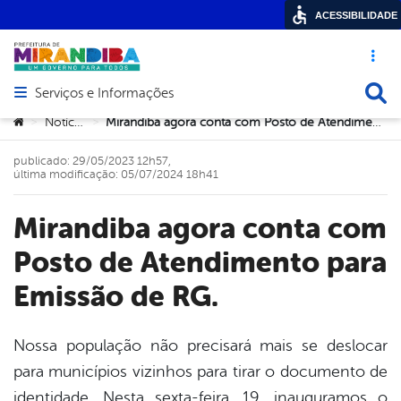
ACESSIBILIDADE
Acesso ráp
Busca
Serviços e Informações
Abrir menu principal de navegação
Você está aqui:
Notícias
Mirandiba agora conta com Posto de Atendimento para Emissão de RG.
>
>
publicado: 29/05/2023 12h57,
última modificação: 05/07/2024 18h41
Mirandiba agora conta com
Posto de Atendimento para
Emissão de RG.
Nossa população não precisará mais se deslocar
para municípios vizinhos para tirar o documento de
book
identidade. Nesta sexta-feira, 19, inauguramos o