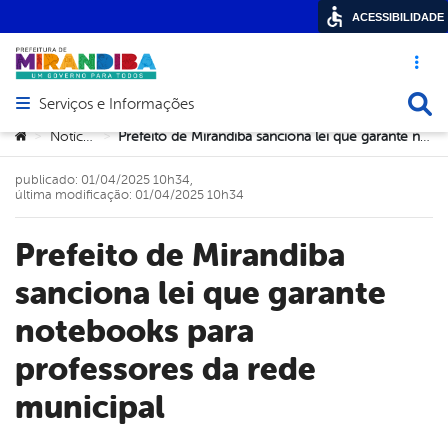
ACESSIBILIDADE
Acesso ráp
Busca
Serviços e Informações
Abrir menu principal de navegação
Você está aqui:
Notícias
Prefeito de Mirandiba sanciona lei que garante notebooks para professores da rede municipal
>
>
publicado: 01/04/2025 10h34,
última modificação: 01/04/2025 10h34
Prefeito de Mirandiba
sanciona lei que garante
notebooks para
professores da rede
municipal