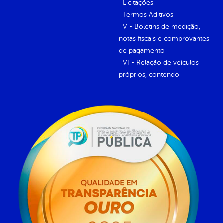
Licitações
Termos Aditivos
V - Boletins de medição,
notas fiscais e comprovantes
de pagamento
VI - Relação de veículos
próprios, contendo