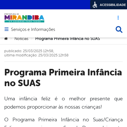
ACESSIBILIDADE
Acesso ráp
Busca
Serviços e Informações
Abrir menu principal de navegação
Você está aqui:
Notícias
Programa Primeira Infância no SUAS
>
>
publicado: 25/03/2025 12h58,
última modificação: 25/03/2025 12h58
Programa Primeira Infância
no SUAS
Uma infância feliz é o melhor presente que
podemos proporcionar às nossas crianças!
book
O Programa Primeira Infância no Suas/Criança