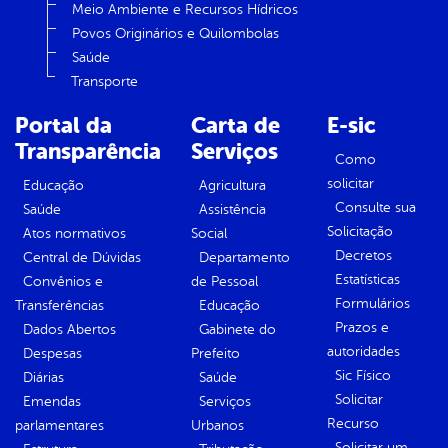
Meio Ambiente e Recursos Hídricos
Povos Originários e Quilombolas
Saúde
Transporte
Portal da
Carta de
E-sic
Transparência
Serviços
Como
solicitar
Educação
Agricultura
Consulte sua
Saúde
Assistência
Solicitação
Atos normativos
Social
Decretos
Central de Dúvidas
Departamento
Estatísticas
Convênios e
de Pessoal
Formulários
Transferências
Educação
Prazos e
Dados Abertos
Gabinete do
autoridades
Despesas
Prefeito
Sic Físico
Diárias
Saúde
Solicitar
Emendas
Serviços
Recurso
parlamentares
Urbanos
Solicitar um