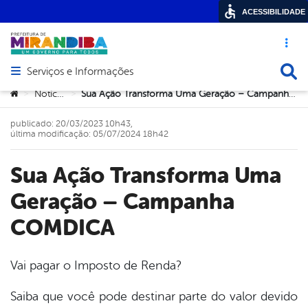
ACESSIBILIDADE
Acesso ráp
Busca
Serviços e Informações
Abrir menu principal de navegação
Você está aqui:
Notícias
Sua Ação Transforma Uma Geração – Campanha COMDICA
>
>
publicado: 20/03/2023 10h43,
última modificação: 05/07/2024 18h42
Sua Ação Transforma Uma
Geração – Campanha
COMDICA
Vai pagar o Imposto de Renda?
book
Saiba que você pode destinar parte do valor devido