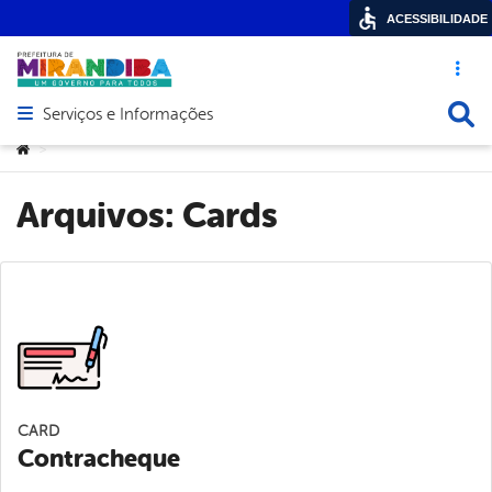
ACESSIBILIDADE
Acesso ráp
Busca
Serviços e Informações
Abrir menu principal de navegação
Você está aqui:
>
Arquivos:
Cards
CARD
Contracheque