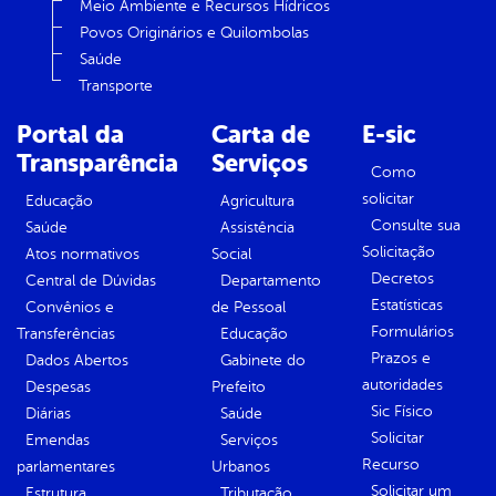
Meio Ambiente e Recursos Hídricos
Povos Originários e Quilombolas
Saúde
Transporte
Portal da
Carta de
E-sic
Transparência
Serviços
Como
solicitar
Educação
Agricultura
Consulte sua
Saúde
Assistência
Solicitação
Atos normativos
Social
Decretos
Central de Dúvidas
Departamento
Estatísticas
Convênios e
de Pessoal
Formulários
Transferências
Educação
Prazos e
Dados Abertos
Gabinete do
autoridades
Despesas
Prefeito
Sic Físico
Diárias
Saúde
Solicitar
Emendas
Serviços
Recurso
parlamentares
Urbanos
Solicitar um
Estrutura
Tributação